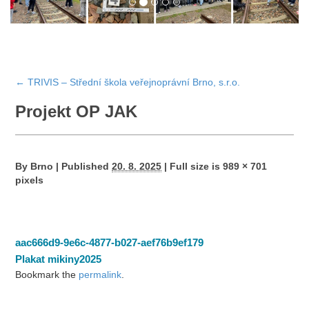
←
TRIVIS – Střední škola veřejnoprávní Brno, s.r.o.
Projekt OP JAK
By
Brno
|
Published
20. 8. 2025
|
Full size is
989 × 701
pixels
aac666d9-9e6c-4877-b027-aef76b9ef179
Plakat mikiny2025
Bookmark the
permalink
.