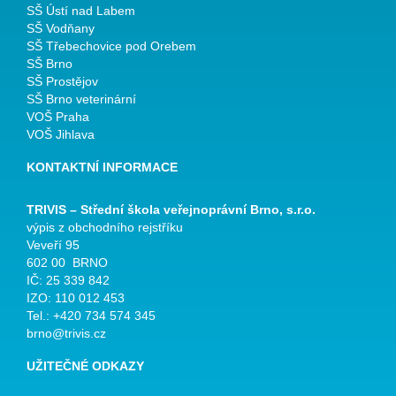
SŠ Ústí nad Labem
SŠ Vodňany
SŠ Třebechovice pod Orebem
SŠ Brno
SŠ Prostějov
SŠ Brno veterinární
VOŠ Praha
VOŠ Jihlava
KONTAKTNÍ INFORMACE
TRIVIS – Střední škola veřejnoprávní Brno, s.r.o.
výpis z obchodního rejstříku
Veveří 95
602 00 BRNO
IČ: 25 339 842
IZO: 110 012 453
Tel.: +420 734 574 345
brno@trivis.cz
UŽITEČNÉ ODKAZY