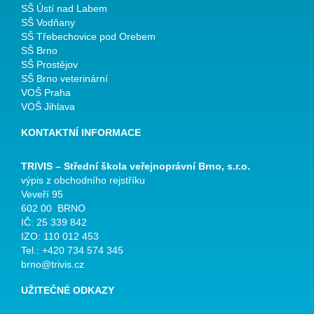
SŠ Ústí nad Labem
SŠ Vodňany
SŠ Třebechovice pod Orebem
SŠ Brno
SŠ Prostějov
SŠ Brno veterinární
VOŠ Praha
VOŠ Jihlava
KONTAKTNÍ INFORMACE
TRIVIS – Střední škola veřejnoprávní Brno, s.r.o.
výpis z obchodního rejstříku
Veveří 95
602 00 BRNO
IČ: 25 339 842
IZO: 110 012 453
Tel.: +420 734 574 345
brno@trivis.cz
UŽITEČNÉ ODKAZY