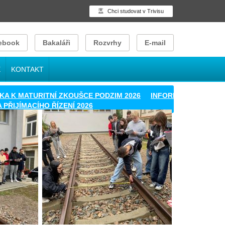
Chci studovat v Trivisu
ebook
Bakaláři
Rozvrhy
E-mail
E
KONTAKT
 MATURITNÍ ZKOUŠCE PODZIM 2026
INFORMACE PRO NOVĚ P
IJÍMACÍHO ŘÍZENÍ 2026