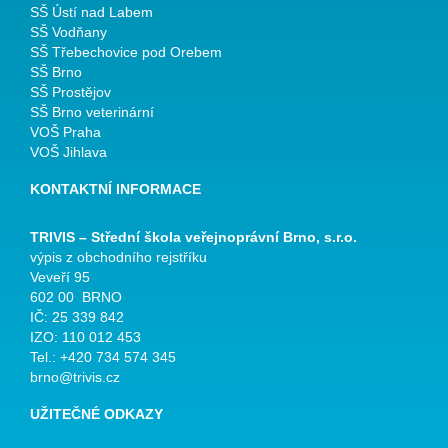
SŠ Ústí nad Labem
SŠ Vodňany
SŠ Třebechovice pod Orebem
SŠ Brno
SŠ Prostějov
SŠ Brno veterinární
VOŠ Praha
VOŠ Jihlava
KONTAKTNÍ INFORMACE
TRIVIS – Střední škola veřejnoprávní Brno, s.r.o.
výpis z obchodního rejstříku
Veveří 95
602 00 BRNO
IČ: 25 339 842
IZO: 110 012 453
Tel.: +420 734 574 345
brno@trivis.cz
UŽITEČNÉ ODKAZY