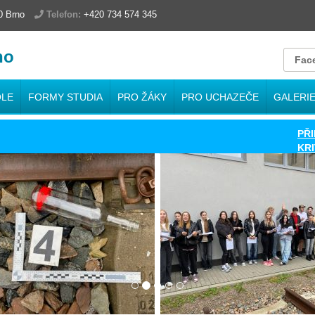
00 Brno
Telefon:
+420 734 574 345
no
Fac
OLE
FORMY STUDIA
PRO ŽÁKY
PRO UCHAZEČE
GALERI
PŘIHLÁ
KRITÉRI