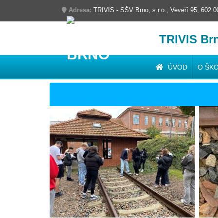
Adresa:
TRIVIS - SŠV Brno, s.r.o., Veveří 95, 602 
TRIVIS Br
ÚVOD
O ŠK