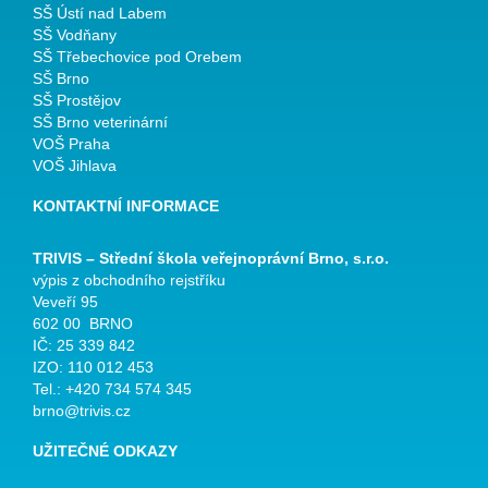
SŠ Ústí nad Labem
SŠ Vodňany
SŠ Třebechovice pod Orebem
SŠ Brno
SŠ Prostějov
SŠ Brno veterinární
VOŠ Praha
VOŠ Jihlava
KONTAKTNÍ INFORMACE
TRIVIS – Střední škola veřejnoprávní Brno, s.r.o.
výpis z obchodního rejstříku
Veveří 95
602 00 BRNO
IČ: 25 339 842
IZO: 110 012 453
Tel.: +420 734 574 345
brno@trivis.cz
UŽITEČNÉ ODKAZY