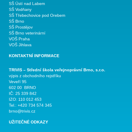
SŠ Ústí nad Labem
SŠ Vodňany
SŠ Třebechovice pod Orebem
SŠ Brno
SŠ Prostějov
SŠ Brno veterinární
VOŠ Praha
VOŠ Jihlava
KONTAKTNÍ INFORMACE
TRIVIS – Střední škola veřejnoprávní Brno, s.r.o.
výpis z obchodního rejstříku
Veveří 95
602 00 BRNO
IČ: 25 339 842
IZO: 110 012 453
Tel.: +420 734 574 345
brno@trivis.cz
UŽITEČNÉ ODKAZY