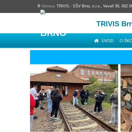
Adresa:
TRIVIS - SŠV Brno, s.r.o., Veveří 95, 602 
TRIVIS Br
ÚVOD
O ŠK