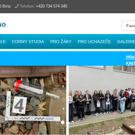
00 Brno
Telefon:
+420 734 574 345
no
Fac
OLE
FORMY STUDIA
PRO ŽÁKY
PRO UCHAZEČE
GALERI
PŘIHLÁŠ
KRITÉRI