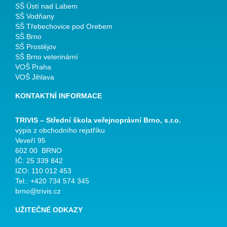
SŠ Ústí nad Labem
SŠ Vodňany
SŠ Třebechovice pod Orebem
SŠ Brno
SŠ Prostějov
SŠ Brno veterinární
VOŠ Praha
VOŠ Jihlava
KONTAKTNÍ INFORMACE
TRIVIS – Střední škola veřejnoprávní Brno, s.r.o.
výpis z obchodního rejstříku
Veveří 95
602 00 BRNO
IČ: 25 339 842
IZO: 110 012 453
Tel.: +420 734 574 345
brno@trivis.cz
UŽITEČNÉ ODKAZY