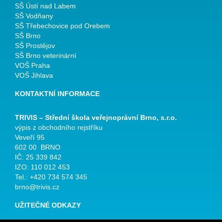
SŠ Ústí nad Labem
SŠ Vodňany
SŠ Třebechovice pod Orebem
SŠ Brno
SŠ Prostějov
SŠ Brno veterinární
VOŠ Praha
VOŠ Jihlava
KONTAKTNÍ INFORMACE
TRIVIS – Střední škola veřejnoprávní Brno, s.r.o.
výpis z obchodního rejstříku
Veveří 95
602 00 BRNO
IČ: 25 339 842
IZO: 110 012 453
Tel.: +420 734 574 345
brno@trivis.cz
UŽITEČNÉ ODKAZY