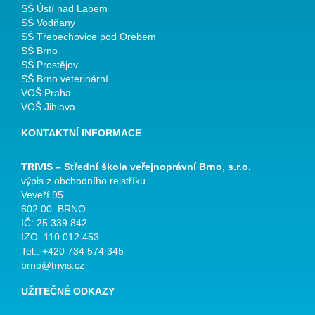
SŠ Ústí nad Labem
SŠ Vodňany
SŠ Třebechovice pod Orebem
SŠ Brno
SŠ Prostějov
SŠ Brno veterinární
VOŠ Praha
VOŠ Jihlava
KONTAKTNÍ INFORMACE
TRIVIS – Střední škola veřejnoprávní Brno, s.r.o.
výpis z obchodního rejstříku
Veveří 95
602 00 BRNO
IČ: 25 339 842
IZO: 110 012 453
Tel.: +420 734 574 345
brno@trivis.cz
UŽITEČNÉ ODKAZY