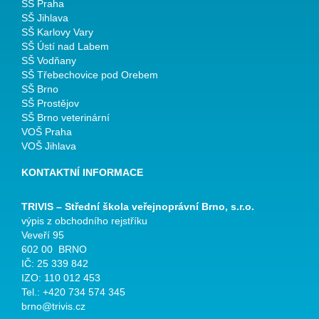
SŠ Praha
SŠ Jihlava
SŠ Karlovy Vary
SŠ Ústí nad Labem
SŠ Vodňany
SŠ Třebechovice pod Orebem
SŠ Brno
SŠ Prostějov
SŠ Brno veterinární
VOŠ Praha
VOŠ Jihlava
KONTAKTNÍ INFORMACE
TRIVIS – Střední škola veřejnoprávní Brno, s.r.o.
výpis z obchodního rejstříku
Veveří 95
602 00 BRNO
IČ: 25 339 842
IZO: 110 012 453
Tel.: +420 734 574 345
brno@trivis.cz