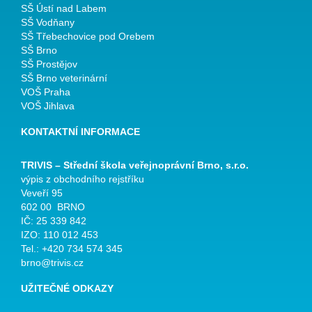
SŠ Ústí nad Labem
SŠ Vodňany
SŠ Třebechovice pod Orebem
SŠ Brno
SŠ Prostějov
SŠ Brno veterinární
VOŠ Praha
VOŠ Jihlava
KONTAKTNÍ INFORMACE
TRIVIS – Střední škola veřejnoprávní Brno, s.r.o.
výpis z obchodního rejstříku
Veveří 95
602 00 BRNO
IČ: 25 339 842
IZO: 110 012 453
Tel.: +420 734 574 345
brno@trivis.cz
UŽITEČNÉ ODKAZY