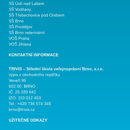
SŠ Ústí nad Labem
SŠ Vodňany
SŠ Třebechovice pod Orebem
SŠ Brno
SŠ Prostějov
SŠ Brno veterinární
VOŠ Praha
VOŠ Jihlava
KONTAKTNÍ INFORMACE
TRIVIS – Střední škola veřejnoprávní Brno, s.r.o.
výpis z obchodního rejstříku
Veveří 95
602 00 BRNO
IČ: 25 339 842
IZO: 110 012 453
Tel.: +420 734 574 345
brno@trivis.cz
UŽITEČNÉ ODKAZY