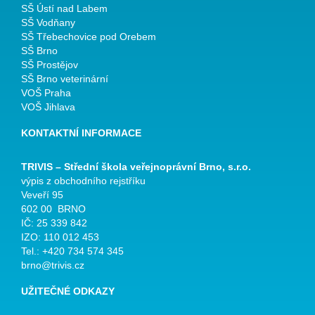
SŠ Ústí nad Labem
SŠ Vodňany
SŠ Třebechovice pod Orebem
SŠ Brno
SŠ Prostějov
SŠ Brno veterinární
VOŠ Praha
VOŠ Jihlava
KONTAKTNÍ INFORMACE
TRIVIS – Střední škola veřejnoprávní Brno, s.r.o.
výpis z obchodního rejstříku
Veveří 95
602 00 BRNO
IČ: 25 339 842
IZO: 110 012 453
Tel.: +420 734 574 345
brno@trivis.cz
UŽITEČNÉ ODKAZY