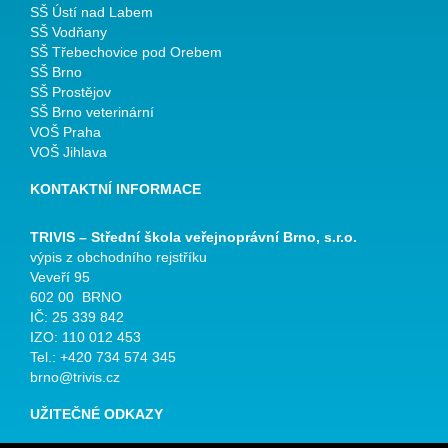
SŠ Ústí nad Labem
SŠ Vodňany
SŠ Třebechovice pod Orebem
SŠ Brno
SŠ Prostějov
SŠ Brno veterinární
VOŠ Praha
VOŠ Jihlava
KONTAKTNÍ INFORMACE
TRIVIS – Střední škola veřejnoprávní Brno, s.r.o.
výpis z obchodního rejstříku
Veveří 95
602 00 BRNO
IČ: 25 339 842
IZO: 110 012 453
Tel.: +420 734 574 345
brno@trivis.cz
UŽITEČNÉ ODKAZY