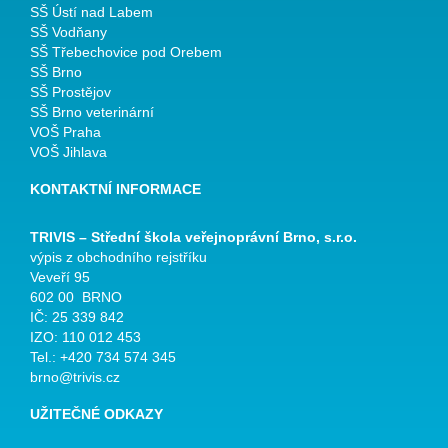
SŠ Ústí nad Labem
SŠ Vodňany
SŠ Třebechovice pod Orebem
SŠ Brno
SŠ Prostějov
SŠ Brno veterinární
VOŠ Praha
VOŠ Jihlava
KONTAKTNÍ INFORMACE
TRIVIS – Střední škola veřejnoprávní Brno, s.r.o.
výpis z obchodního rejstříku
Veveří 95
602 00 BRNO
IČ: 25 339 842
IZO: 110 012 453
Tel.: +420 734 574 345
brno@trivis.cz
UŽITEČNÉ ODKAZY