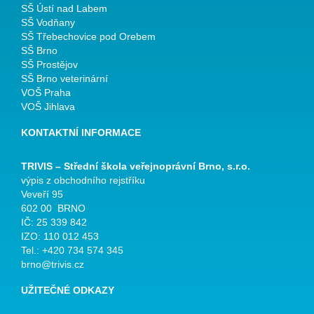
SŠ Ústí nad Labem
SŠ Vodňany
SŠ Třebechovice pod Orebem
SŠ Brno
SŠ Prostějov
SŠ Brno veterinární
VOŠ Praha
VOŠ Jihlava
KONTAKTNÍ INFORMACE
TRIVIS – Střední škola veřejnoprávní Brno, s.r.o.
výpis z obchodního rejstříku
Veveří 95
602 00 BRNO
IČ: 25 339 842
IZO: 110 012 453
Tel.: +420 734 574 345
brno@trivis.cz
UŽITEČNÉ ODKAZY