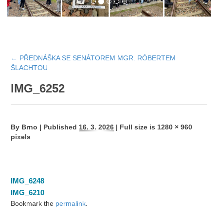
←
PŘEDNÁŠKA SE SENÁTOREM MGR. RÓBERTEM
ŠLACHTOU
IMG_6252
By
Brno
|
Published
16. 3. 2026
|
Full size is
1280 × 960
pixels
IMG_6248
IMG_6210
Bookmark the
permalink
.