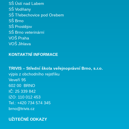
SŠ Ústí nad Labem
SŠ Vodňany
SŠ Třebechovice pod Orebem
SŠ Brno
SŠ Prostějov
SŠ Brno veterinární
VOŠ Praha
VOŠ Jihlava
KONTAKTNÍ INFORMACE
TRIVIS – Střední škola veřejnoprávní Brno, s.r.o.
výpis z obchodního rejstříku
Veveří 95
602 00 BRNO
IČ: 25 339 842
IZO: 110 012 453
Tel.: +420 734 574 345
brno@trivis.cz
UŽITEČNÉ ODKAZY