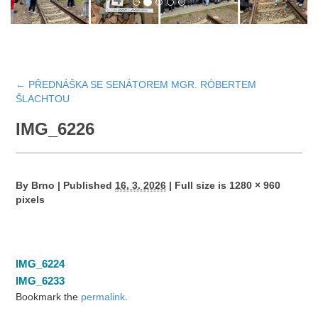
←
PŘEDNÁŠKA SE SENÁTOREM MGR. RÓBERTEM
ŠLACHTOU
IMG_6226
By
Brno
|
Published
16. 3. 2026
|
Full size is
1280 × 960
pixels
IMG_6224
IMG_6233
Bookmark the
permalink
.