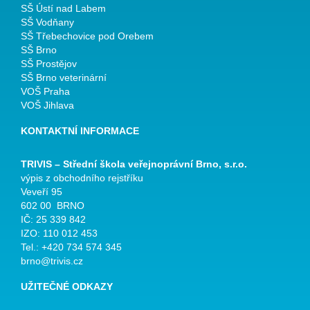
SŠ Ústí nad Labem
SŠ Vodňany
SŠ Třebechovice pod Orebem
SŠ Brno
SŠ Prostějov
SŠ Brno veterinární
VOŠ Praha
VOŠ Jihlava
KONTAKTNÍ INFORMACE
TRIVIS – Střední škola veřejnoprávní Brno, s.r.o.
výpis z obchodního rejstříku
Veveří 95
602 00 BRNO
IČ: 25 339 842
IZO: 110 012 453
Tel.: +420 734 574 345
brno@trivis.cz
UŽITEČNÉ ODKAZY