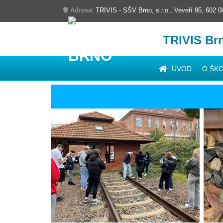
Adresa:
TRIVIS - SŠV Brno, s.r.o., Veveří 95, 602 
TRIVIS Br
ÚVOD
O ŠK