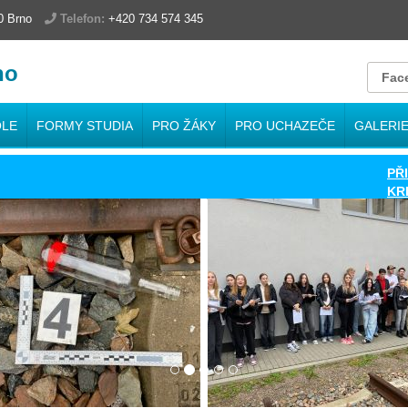
00 Brno
Telefon:
+420 734 574 345
no
Fac
OLE
FORMY STUDIA
PRO ŽÁKY
PRO UCHAZEČE
GALERI
PŘIHLÁ
KRITÉR