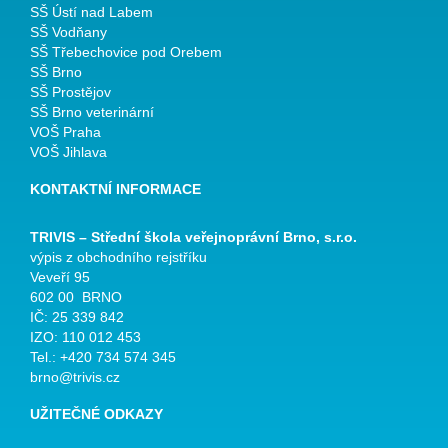
SŠ Ústí nad Labem
SŠ Vodňany
SŠ Třebechovice pod Orebem
SŠ Brno
SŠ Prostějov
SŠ Brno veterinární
VOŠ Praha
VOŠ Jihlava
KONTAKTNÍ INFORMACE
TRIVIS – Střední škola veřejnoprávní Brno, s.r.o.
výpis z obchodního rejstříku
Veveří 95
602 00 BRNO
IČ: 25 339 842
IZO: 110 012 453
Tel.: +420 734 574 345
brno@trivis.cz
UŽITEČNÉ ODKAZY