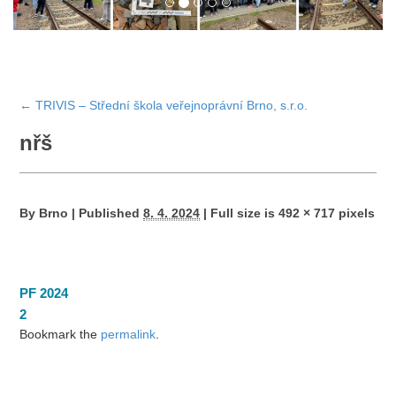
←
TRIVIS – Střední škola veřejnoprávní Brno, s.r.o.
nřš
By
Brno
|
Published
8. 4. 2024
|
Full size is
492 × 717
pixels
PF 2024
2
Bookmark the
permalink
.