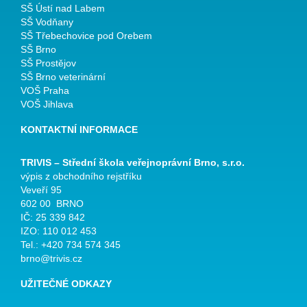
SŠ Ústí nad Labem
SŠ Vodňany
SŠ Třebechovice pod Orebem
SŠ Brno
SŠ Prostějov
SŠ Brno veterinární
VOŠ Praha
VOŠ Jihlava
KONTAKTNÍ INFORMACE
TRIVIS – Střední škola veřejnoprávní Brno, s.r.o.
výpis z obchodního rejstříku
Veveří 95
602 00 BRNO
IČ: 25 339 842
IZO: 110 012 453
Tel.: +420 734 574 345
brno@trivis.cz
UŽITEČNÉ ODKAZY