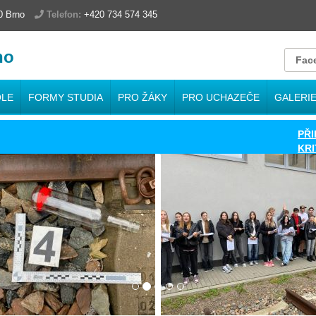
00 Brno
Telefon:
+420 734 574 345
no
Fac
OLE
FORMY STUDIA
PRO ŽÁKY
PRO UCHAZEČE
GALERI
PŘIHLÁ
KRITÉRI