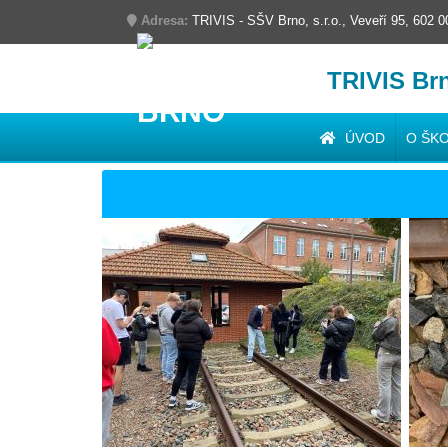
Adresa:
TRIVIS - SŠV Brno, s.r.o., Veveří 95, 602 
TRIVIS Br
ÚVOD
O ŠK