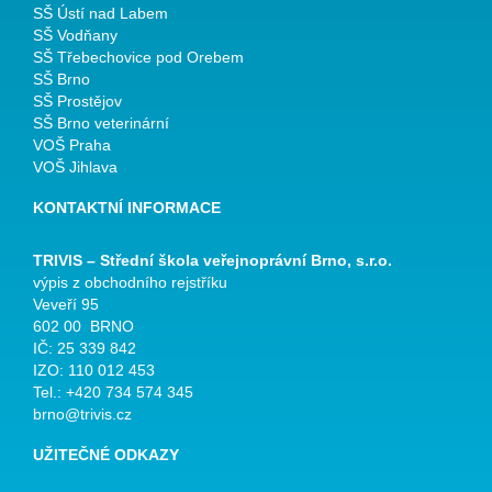
SŠ Ústí nad Labem
SŠ Vodňany
SŠ Třebechovice pod Orebem
SŠ Brno
SŠ Prostějov
SŠ Brno veterinární
VOŠ Praha
VOŠ Jihlava
KONTAKTNÍ INFORMACE
TRIVIS – Střední škola veřejnoprávní Brno, s.r.o.
výpis z obchodního rejstříku
Veveří 95
602 00 BRNO
IČ: 25 339 842
IZO: 110 012 453
Tel.: +420 734 574 345
brno@trivis.cz
UŽITEČNÉ ODKAZY