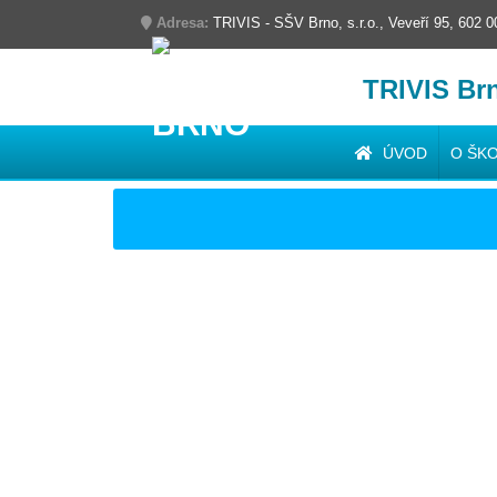
Adresa:
TRIVIS - SŠV Brno, s.r.o., Veveří 95, 602 
TRIVIS Br
ÚVOD
O ŠK